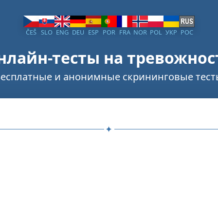
ČEŠ
SLO
ENG
DEU
ESP
POR
FRA
NOR
POL
УКР
РОС
нлайн-тесты на тревожнос
Бесплатные и анонимные скрининговые тест
✦