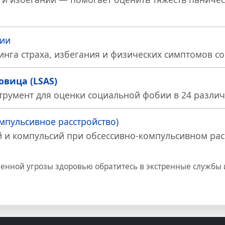
ии
нга страха, избегания и физических симптомов со
вица (LSAS)
трумент для оценки социальной фобии в 24 различ
мпульсивное расстройство)
 и компульсий при обсессивно-компульсивном расс
твенной угрозы здоровью обратитесь в экстренные служ