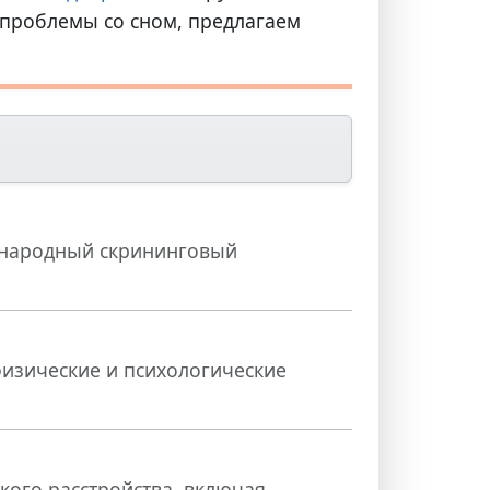
т проблемы со сном, предлагаем
ународный скрининговый
физические и психологические
ского расстройства, включая