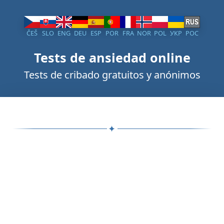
ČEŠ
SLO
ENG
DEU
ESP
POR
FRA
NOR
POL
УКР
РОС
Tests de ansiedad online
Tests de cribado gratuitos y anónimos
✦